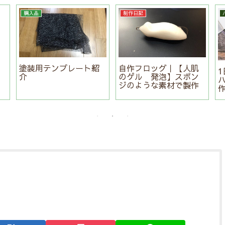
購入品
制作日記
標
塗装用テンプレート紹
自作フロッグ｜【人肌
介
のゲル 発泡】スポン
ジのような素材で製作