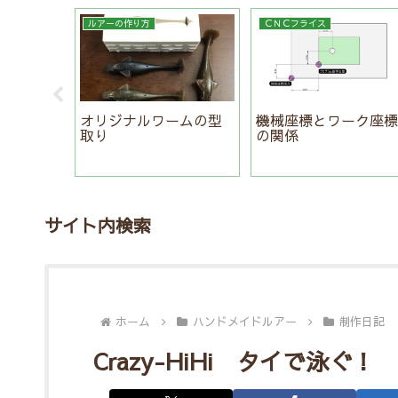
ルアーの作り方
ＣＮＣフライス
を使って
オリジナルワームの型
機械座標とワーク座
ティング
取り
の関係
サイト内検索
ホーム
ハンドメイドルアー
制作日記
Crazy-HiHi タイで泳ぐ！