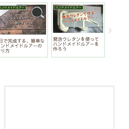
ハンドメイドルアー
ハンドメイドルアー
ルアーの作
発泡ウレタンを使って
ハンドメ
1日で完成する、簡単な
ハンドメイドルアーを
目玉をＵ
ハンドメイドルアーの
作ろう
ろう。
作り方