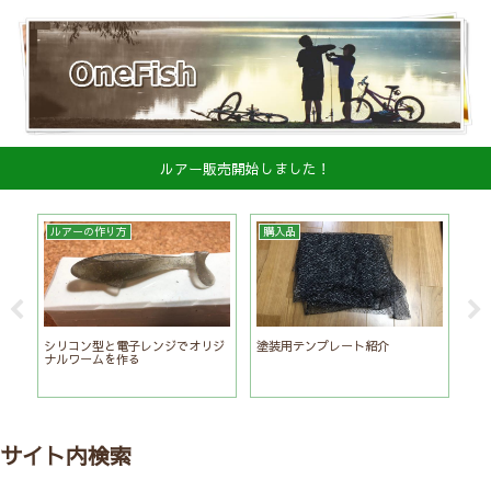
ルアー販売開始しました！
ルアーの作り方
購入品
実
シリコン型と電子レンジでオリジ
塗装用テンプレート紹介
ハ
ナルワームを作る
グ
サイト内検索