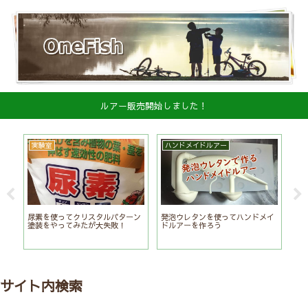
ルアー販売開始しました！
実験室
ハンドメイドルアー
実
ジ
尿素を使ってクリスタルパターン
発泡ウレタンを使ってハンドメイ
電
塗装をやってみたが大失敗！
ドルアーを作ろう
サイト内検索