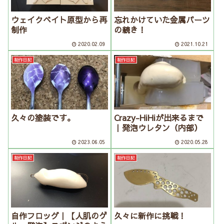
ウェイクベイト原型から再
忘れかけていた金属パーツ
制作
の続き！
2020.02.09
2021.10.21
制作日記
制作日記
久々の塗装です。
Crazy-HiHiが出来るまで
｜発泡ウレタン（内部）
2023.06.05
2020.05.28
制作日記
制作日記
自作フロッグ｜【人肌のゲ
久々に新作に挑戦！