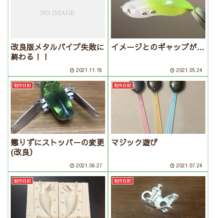
改良版メタルバイブ失敗に
イメージとのギャップが…
終わる！！
2021.11.18
2021.05.24
制作日記
制作日記
懲りずにストッパーの変更
マジック遊び
(改良）
2021.06.27
2021.07.24
制作日記
制作日記