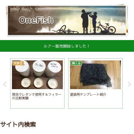
ルアー販売開始しました！
実験室
購入品
ハ
Ｖ
発泡ウレタンで使用するフィラー
塗装用テンプレート紹介
壊
の比較実験
コ
サイト内検索