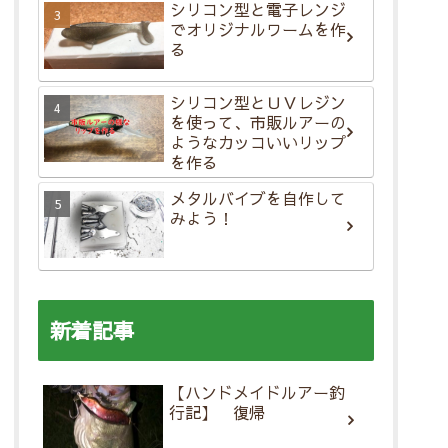
シリコン型と電子レンジ
でオリジナルワームを作
る
シリコン型とＵＶレジン
を使って、市販ルアーの
ようなカッコいいリップ
を作る
メタルバイブを自作して
みよう！
新着記事
【ハンドメイドルアー釣
行記】 復帰