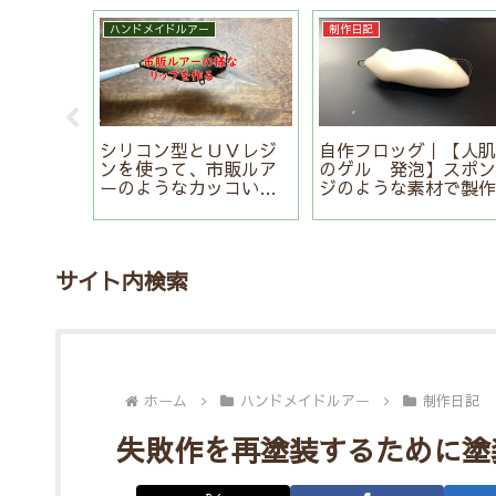
ハンドメイドルアー
制作日記
ーク座標
シリコン型とＵＶレジ
自作フロッグ｜【人
ンを使って、市販ルア
のゲル 発泡】スポ
ーのようなカッコいい
ジのような素材で製
リップを作る
サイト内検索
ホーム
ハンドメイドルアー
制作日記
失敗作を再塗装するために塗