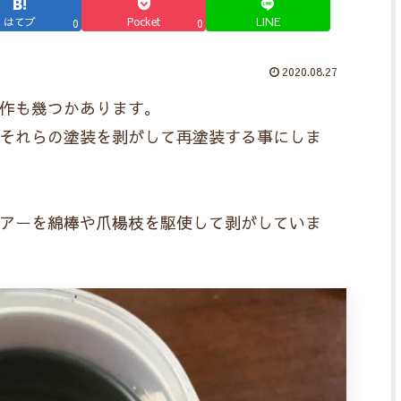
はてブ
Pocket
LINE
0
0
2020.08.27
作も幾つかあります。
それらの塗装を剥がして再塗装する事にしま
アーを綿棒や爪楊枝を駆使して剥がしていま