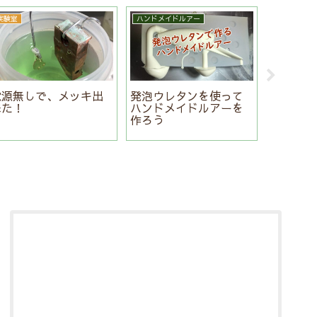
実験室
ハンドメイドルアー
ハンドメイ
電源無しで、メッキ出
発泡ウレタンを使って
1日で完
来た！
ハンドメイドルアーを
ハンドメ
作ろう
作り方