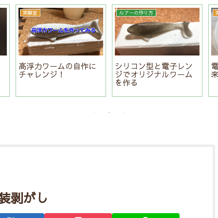
実験室
ルアーの作り方
肌
高浮力ワームの自作に
シリコン型と電子レン
ン
チャレンジ！
ジでオリジナルワーム
作
を作る
装剥がし