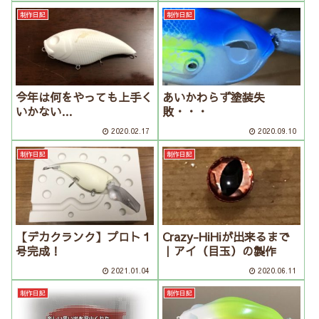
制作日記
制作日記
今年は何をやっても上手く
あいかわらず塗装失
いかない…
敗・・・
2020.02.17
2020.09.10
制作日記
制作日記
【デカクランク】プロト１
Crazy-HiHiが出来るまで
号完成！
｜アイ（目玉）の製作
2021.01.04
2020.06.11
制作日記
制作日記