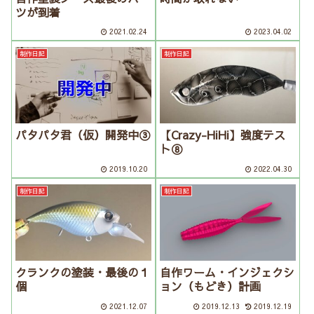
ツが到着
2021.02.24
2023.04.02
制作日記
制作日記
パタパタ君（仮）開発中③
【Crazy-HiHi】強度テス
ト⑧
2019.10.20
2022.04.30
制作日記
制作日記
クランクの塗装・最後の１
自作ワーム・インジェクシ
個
ョン（もどき）計画
2021.12.07
2019.12.13
2019.12.19