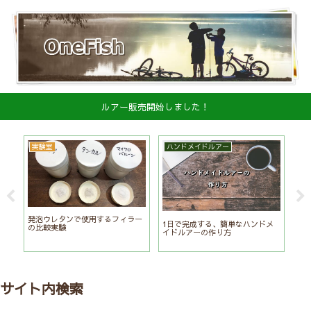
ルアー販売開始しました！
実験室
ハンドメイドルアー
ル
イ
発泡ウレタンで使用するフィラー
メ
1日で完成する、簡単なハンドメ
の比較実験
イドルアーの作り方
サイト内検索