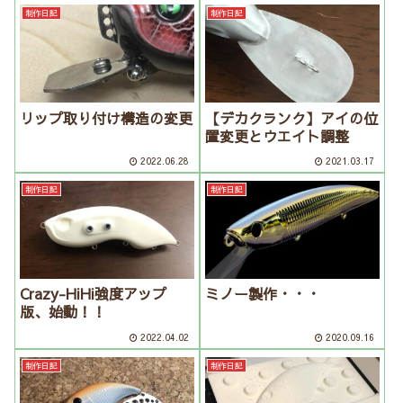
制作日記
制作日記
リップ取り付け構造の変更
【デカクランク】アイの位
置変更とウエイト調整
2022.06.28
2021.03.17
制作日記
制作日記
Crazy-HiHi強度アップ
ミノー製作・・・
版、始動！！
2022.04.02
2020.09.16
制作日記
制作日記