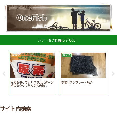
ルアー販売開始しました！
実験室
購入品
実
尿素を使ってクリスタルパターン
塗装用テンプレート紹介
Ｕ
メ
塗装をやってみたが大失敗！
ー
サイト内検索