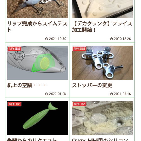
リップ完成からスイムテス
【デカクランク】フライス
ト
加工開始！
2021.10.30
2020.12.26
制作日記
制作日記
机上の空論・・・
ストッパーの変更
2022.01.08
2021.06.16
制作日記
制作日記
先輩からのリクエスト
Crazy-HiHi用のシリコン