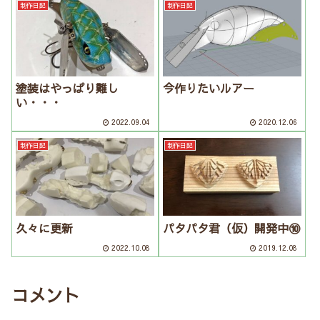
制作日記
制作日記
塗装はやっぱり難し
今作りたいルアー
い・・・
2022.09.04
2020.12.06
制作日記
制作日記
久々に更新
パタパタ君（仮）開発中⑩
2022.10.08
2019.12.08
コメント