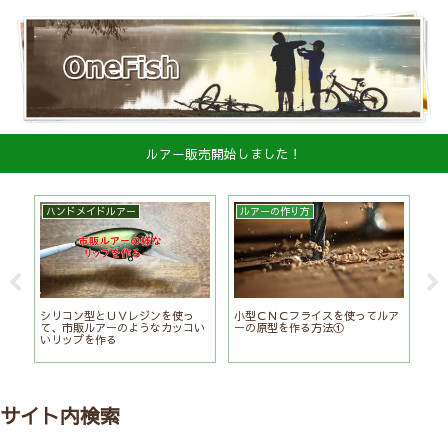
ルアー販売開始しました！
ハンドメイドルアー
ルアーの作り方
制
シリコン型とＵＶレジンを使っ
小型ＣＮＣフライスを使ってルア
自
て、市販ルアーのようなカッコい
ーの原型を作る方法①
泡
いリップを作る
サイト内検索