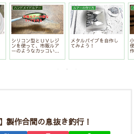
ハンドメイドルアー
ルアーの作り方
出
シリコン型とＵＶレジ
メタルバイブを自作し
ンを使って、市販ルア
てみよう！
ーのようなカッコいい
リップを作る
】製作合間の息抜き釣行！