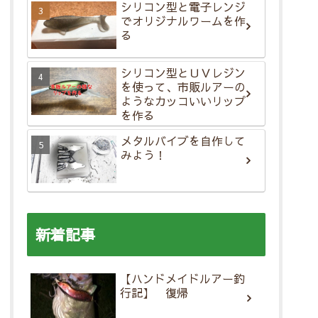
シリコン型と電子レンジ
でオリジナルワームを作
る
シリコン型とＵＶレジン
を使って、市販ルアーの
ようなカッコいいリップ
を作る
メタルバイブを自作して
みよう！
新着記事
【ハンドメイドルアー釣
行記】 復帰