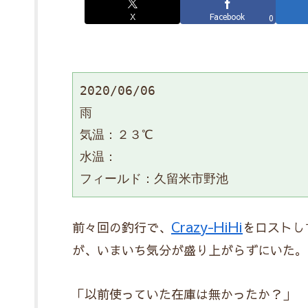
X
Facebook
0
2020/06/06

雨

気温：２３℃

水温：

フィールド：久留米市野池
Crazy-HiHi
前々回の釣行で、
をロストし
が、いまいち気分が盛り上がらずにいた。
「以前使っていた在庫は無かったか？」