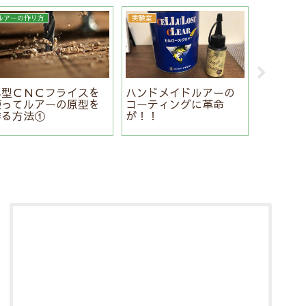
ルアーの作り方
実験室
制作日記
小型ＣＮＣフライスを
ハンドメイドルアーの
自作フロ
使ってルアーの原型を
コーティングに革命
のゲル 
作る方法①
が！！
ジのよう