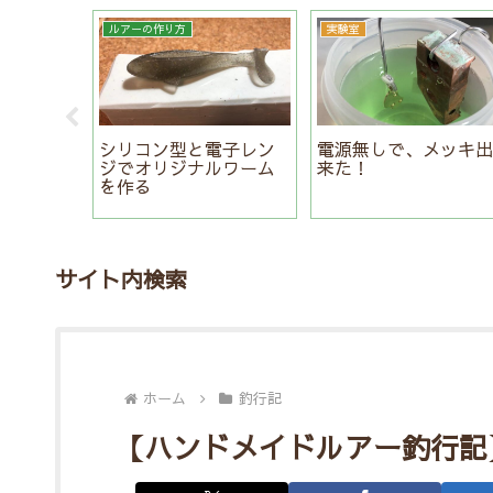
ルアーの作り方
実験室
シリコン型と電子レン
電源無しで、メッキ
、簡単な
ジでオリジナルワーム
来た！
ルアーの
を作る
サイト内検索
ホーム
釣行記
【ハンドメイドルアー釣行記