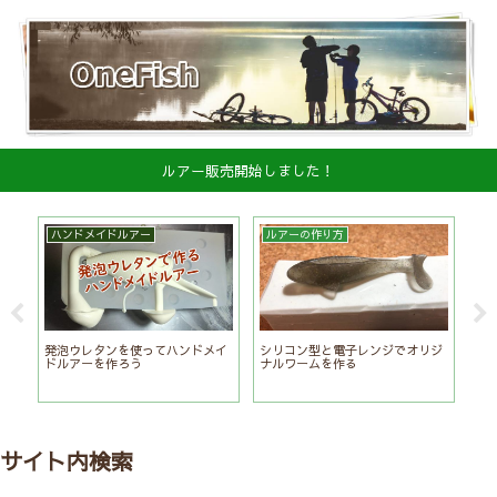
ルアー販売開始しました！
ハンドメイドルアー
ルアーの作り方
実
Ｖ
発泡ウレタンを使ってハンドメイ
シリコン型と電子レンジでオリジ
発
ドルアーを作ろう
ナルワームを作る
の
サイト内検索