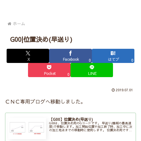
ホーム
G00|位置決め(早送り)
X
Facebook
はてブ
0
0
Pocket
LINE
0
2019.07.01
ＣＮＣ専用ブログへ移動しました。
【G00】位置決め(早送り)
G00は、位置決め用のGコードです。 早送り(機械の最高速
度)で移動します。加工開始位置や加工終了時、加工中に次
の加工地点までの移動時に使用します。 位置決め用ですの
で、移動経路は保障されず、各軸別々に最速で移動する
為、直線で移動するとは限...